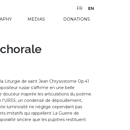
FR
EN
RAPHY
MEDIAS
DONATIONS
 chorale
la Liturgie de saint Jean Chrysostome Op.41
positeur russe s’affirme en une belle
e douceur inspirée les articulations du poème.
 de l’URSS, un condensé de dépouillement,
sante luminosité ne néglige cependant pas
ts imitatifs qui rappellent La Guerre de
poralité sincère que les pupitres restituent