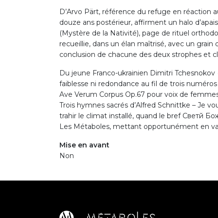
D’Arvo Pärt, référence du refuge en réaction a
douze ans postérieur, affirment un halo d’ap
(Mystère de la Nativité), page de rituel ortho
recueillie, dans un élan maîtrisé, avec un grain 
conclusion de chacune des deux strophes et cli
Du jeune Franco-ukrainien Dimitri Tchesnokov 
faiblesse ni redondance au fil de trois numéro
Ave Verum Corpus Op.67 pour voix de femmes 
Trois hymnes sacrés d’Alfred Schnittke – Je vou
trahir le climat installé, quand le bref Свeтй
Les Métaboles, mettant opportunément en vale
Mise en avant
Non