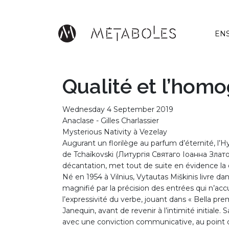
Skip to main content
EN
Qualité et l’homo
Wednesday 4 September 2019
Anaclase - Gilles Charlassier
Mysterious Nativity à Vezelay
Augurant un florilège au parfum d’éternité, l
de Tchaïkovski (Литургія Святаго Іоанна Златоу
décantation, met tout de suite en évidence la 
Né en 1954 à Vilnius, Vytautas Miškinis livre 
magnifié par la précision des entrées qui n’ac
l’expressivité du verbe, jouant dans « Bella pr
Janequin, avant de revenir à l’intimité initiale
avec une conviction communicative, au point de