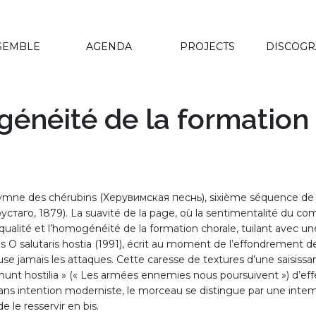
SEMBLE
AGENDA
PROJECTS
DISCOG
généité de la formation
’Hymne des chérubins (Херувимская песнь), sixième séquence de 
стаго, 1879). La suavité de la page, où la sentimentalité du com
qualité et l’homogénéité de la formation chorale, tuilant avec un
dans O salutaris hostia (1991), écrit au moment de l’effondrement
cuse jamais les attaques. Cette caresse de textures d’une saisis
emunt hostilia » (« Les armées ennemies nous poursuivent ») d’effe
. Sans intention moderniste, le morceau se distingue par une intem
 le resservir en bis.