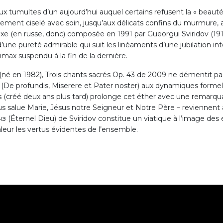
ux tumultes d’un aujourd’hui auquel certains refusent la « beauté
aisement ciselé avec soin, jusqu’aux délicats confins du murm
doxe (en russe, donc) composée en 1991 par Gueorgui Sviridov (19
d’une pureté admirable qui suit les linéaments d’une jubilation intér
max suspendu à la fin de la dernière.
(né en 1982), Trois chants sacrés Op. 43 de 2009 ne démentit p
s (De profundis, Miserere et Pater noster) aux dynamiques formel
(créé deux ans plus tard) prolonge cet éther avec une remarqu
s salue Marie, Jésus notre Seigneur et Notre Père – reviennent à 
 Бoжз (Éternel Dieu) de Sviridov constitue un viatique à l’image 
ur les vertus évidentes de l’ensemble.