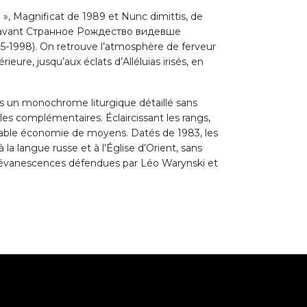
 », Magnificat de 1989 et Nunc dimittis, de
ure, avant Странное Рождество видевше
15-1998). On retrouve l’atmosphère de ferveur
ieure, jusqu’aux éclats d’Alléluias irisés, en
as un monochrome liturgique détaillé sans
les complémentaires. Éclaircissant les rangs,
able économie de moyens. Datés de 1983, les
la langue russe et à l’Église d’Orient, sans
des évanescences défendues par Léo Warynski et