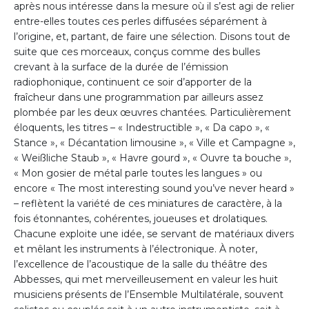
après nous intéresse dans la mesure où il s’est agi de relier
entre-elles toutes ces perles diffusées séparément à
l’origine, et, partant, de faire une sélection. Disons tout de
suite que ces morceaux, conçus comme des bulles
crevant à la surface de la durée de l’émission
radiophonique, continuent ce soir d’apporter de la
fraîcheur dans une programmation par ailleurs assez
plombée par les deux œuvres chantées. Particulièrement
éloquents, les titres – « Indestructible », « Da capo », «
Stance », « Décantation limousine », « Ville et Campagne »,
« Weißliche Staub », « Havre gourd », « Ouvre ta bouche »,
« Mon gosier de métal parle toutes les langues » ou
encore « The most interesting sound you’ve never heard »
– reflètent la variété de ces miniatures de caractère, à la
fois étonnantes, cohérentes, joueuses et drolatiques.
Chacune exploite une idée, se servant de matériaux divers
et mêlant les instruments à l’électronique. À noter,
l’excellence de l’acoustique de la salle du théâtre des
Abbesses, qui met merveilleusement en valeur les huit
musiciens présents de l’Ensemble Multilatérale, souvent