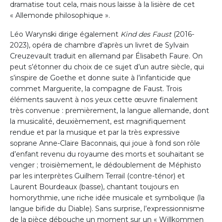
dramatise tout cela, mais nous laisse à la lisière de cet
« Allemonde philosophique ».
Léo Warynski dirige également
Kind des Faust
(2016-
2023), opéra de chambre d’après un livret de Sylvain
Creuzevault traduit en allemand par Élisabeth Faure. On
peut s’étonner du choix de ce sujet d’un autre siècle, qui
s’inspire de Goethe et donne suite à l’infanticide que
commet Marguerite, la compagne de Faust. Trois
éléments sauvent à nos yeux cette œuvre finalement
très convenue : premièrement, la langue allemande, dont
la musicalité, deuxièmement, est magnifiquement
rendue et par la musique et par la très expressive
soprane Anne-Claire Baconnais, qui joue à fond son rôle
d’enfant revenu du royaume des morts et souhaitant se
venger ; troisièmement, le dédoublement de Méphisto
par les interprètes Guilhem Terrail (contre-ténor) et
Laurent Bourdeaux (basse), chantant toujours en
homorythmie, une riche idée musicale et symbolique (la
langue bifide du Diable). Sans surprise, l’expressionnisme
de la pièce débouche un moment sur un « Willkommen