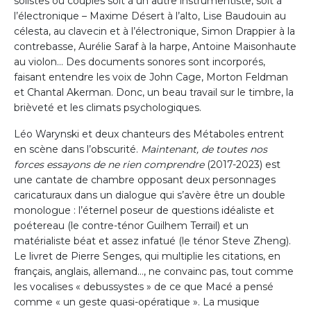
solistes ou couplés soit à un autre instrumentiste, soit à
l’électronique – Maxime Désert à l’alto, Lise Baudouin au
célesta, au clavecin et à l’électronique, Simon Drappier à la
contrebasse, Aurélie Saraf à la harpe, Antoine Maisonhaute
au violon… Des documents sonores sont incorporés,
faisant entendre les voix de John Cage, Morton Feldman
et Chantal Akerman. Donc, un beau travail sur le timbre, la
brièveté et les climats psychologiques.
Léo Warynski et deux chanteurs des Métaboles entrent
en scène dans l’obscurité.
Maintenant, de toutes nos
forces essayons de ne rien comprendre
(2017-2023) est
une cantate de chambre opposant deux personnages
caricaturaux dans un dialogue qui s’avère être un double
monologue : l’éternel poseur de questions idéaliste et
poétereau (le contre-ténor Guilhem Terrail) et un
matérialiste béat et assez infatué (le ténor Steve Zheng).
Le livret de Pierre Senges, qui multiplie les citations, en
français, anglais, allemand…, ne convainc pas, tout comme
les vocalises « debussystes » de ce que Macé a pensé
comme « un geste quasi-opératique ». La musique