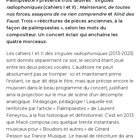
Palimpseste » présente trois œuvres :
Virgules
radiophoniques
(cahiers I et II) ;
Maintenant, de toutes
nos forces, essayons de ne rien comprendre
et
Kind des
Faust
. Trois « réécritures de pièces anciennes, à la
façon de palimpsestes », selon les mots du
compositeur. Un concert éclair qui enchaîne les
quatre morceaux.
Les cahiers I et II des
Virgules radiophoniques
(2013-2023)
sont donnés séparément ce soir, le second étant joué
entre les deux pièces vocales. L’auditoire ne peut
absolument pas se tromper : ici et maintenant prime
l’instant, ce que dit déjà le titre, mais que précise encore le
musicien dans le beau programme du concert, justifiant
ainsi la projection sur le mur de scène d’un décompte
analogique. Pédagogie, pédagogie ! Laquelle est
renforcée par l’article « Palimpsestes » de Laurent
Feneyrou, à la fois historique et définitionnel. C’est en 2013
que Macé composa ces quelque trente instantanés
musicaux pour « Boudoirs et autres » de Gérard
Pesson sur France Musique. Le travail de réécriture dix ans