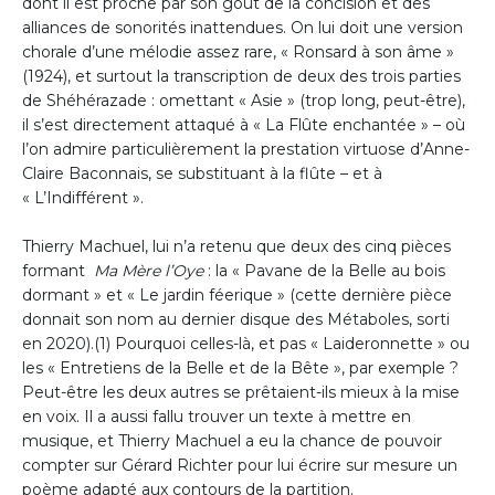
dont il est proche par son goût de la concision et des
alliances de sonorités inattendues. On lui doit une version
chorale d’une mélodie assez rare, « Ronsard à son âme »
(1924), et surtout la transcription de deux des trois parties
de Shéhérazade : omettant « Asie » (trop long, peut-être),
il s’est directement attaqué à « La Flûte enchantée » – où
l’on admire particulièrement la prestation virtuose d’Anne-
Claire Baconnais, se substituant à la flûte – et à
« L’Indifférent ».
Thierry Machuel, lui n’a retenu que deux des cinq pièces
formant
Ma Mère l’Oye
: la « Pavane de la Belle au bois
dormant » et « Le jardin féerique » (cette dernière pièce
donnait son nom au dernier disque des Métaboles, sorti
en 2020).(1) Pourquoi celles-là, et pas « Laideronnette » ou
les « Entretiens de la Belle et de la Bête », par exemple ?
Peut-être les deux autres se prêtaient-ils mieux à la mise
en voix. Il a aussi fallu trouver un texte à mettre en
musique, et Thierry Machuel a eu la chance de pouvoir
compter sur Gérard Richter pour lui écrire sur mesure un
poème adapté aux contours de la partition.