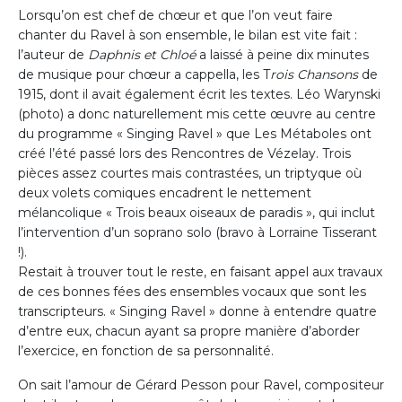
Lorsqu’on est chef de chœur et que l’on veut faire
chanter du Ravel à son ensemble, le bilan est vite fait :
l’auteur de
Daphnis et Chloé
a laissé à peine dix minutes
de musique pour chœur a cappella, les T
rois Chansons
de
1915, dont il avait également écrit les textes. Léo Warynski
(photo) a donc naturellement mis cette œuvre au centre
du programme « Singing Ravel » que Les Métaboles ont
créé l’été passé lors des Rencontres de Vézelay. Trois
pièces assez courtes mais contrastées, un triptyque où
deux volets comiques encadrent le nettement
mélancolique « Trois beaux oiseaux de paradis », qui inclut
l’intervention d’un soprano solo (bravo à Lorraine Tisserant
!).
Restait à trouver tout le reste, en faisant appel aux travaux
de ces bonnes fées des ensembles vocaux que sont les
transcripteurs. « Singing Ravel » donne à entendre quatre
d’entre eux, chacun ayant sa propre manière d’aborder
l’exercice, en fonction de sa personnalité.
On sait l’amour de Gérard Pesson pour Ravel, compositeur