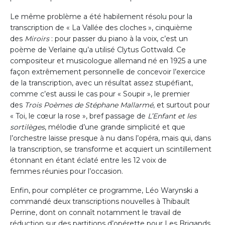
Le même problème a été habilement résolu pour la
transcription de « La Vallée des cloches », cinquième
des
Miroirs
: pour passer du piano à la voix, c’est un
poème de Verlaine qu’a utilisé Clytus Gottwald. Ce
compositeur et musicologue allemand né en 1925 a une
façon extrêmement personnelle de concevoir l’exercice
de la transcription, avec un résultat assez stupéfiant,
comme c’est aussi le cas pour « Soupir », le premier
des
Trois Poèmes de Stéphane Mallarmé
, et surtout pour
« Toi, le cœur la rose », bref passage de
L’Enfant et les
sortilèges
, mélodie d’une grande simplicité et que
l’orchestre laisse presque à nu dans l’opéra, mais qui, dans
la transcription, se transforme et acquiert un scintillement
étonnant en étant éclaté entre les 12 voix de
femmes réunies pour l’occasion.
Enfin, pour compléter ce programme, Léo Warynski a
commandé deux transcriptions nouvelles à Thibault
Perrine, dont on connaît notamment le travail de
réduction sur des partitions d’opérette pour Les Brigands.