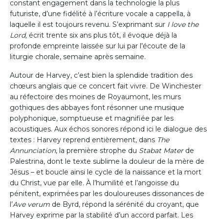
constant engagement dans la technologie la plus
futuriste, d’une fidélité à l’écriture vocale a cappella, à
laquelle il est toujours revenu. S’exprimant sur
I love the
Lord,
écrit trente six ans plus tôt, il évoque déjà la
profonde empreinte laissée sur lui par l’écoute de la
liturgie chorale, semaine après semaine.
Autour de Harvey, c’est bien la splendide tradition des
chœurs anglais que ce concert fait vivre. De Winchester
au réfectoire des moines de Royaumont, les murs
gothiques des abbayes font résonner une musique
polyphonique, somptueuse et magnifiée par les
acoustiques. Aux échos sonores répond ici le dialogue des
textes : Harvey reprend entièrement, dans
The
Annunciation
, la première strophe du
Stabat Mater
de
Palestrina, dont le texte sublime la douleur de la mère de
Jésus – et boucle ainsi le cycle de la naissance et la mort
du Christ, vue par elle. À l’humilité et l’angoisse du
pénitent, exprimées par les douloureuses dissonances de
l’
Ave verum
de Byrd, répond la sérénité du croyant, que
Harvey exprime par la stabilité d’un accord parfait. Les