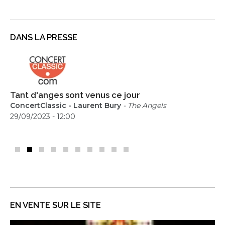
DANS LA PRESSE
Tant d'anges sont venus ce jour
Tant d'anges sont venus ce jour
ConcertClassic - Laurent Bury
ConcertClassic - Laurent Bury
- The Angels
- The Angels
29/09/2023 - 12:00
29/09/2023 - 12:00
EN VENTE SUR LE SITE