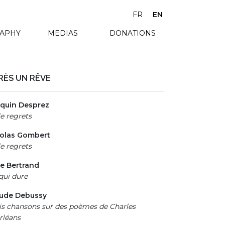
FR
EN
RAPHY
MEDIAS
DONATIONS
RÈS UN RÊVE
quin Desprez
le regrets
colas Gombert
le regrets
se Bertrand
qui dure
aude Debussy
is chansons sur des poèmes de Charles
rléans