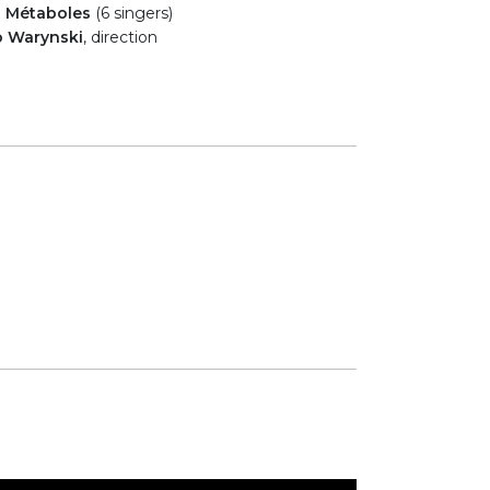
s Métaboles
(6 singers)
o Warynski
, direction