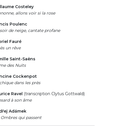
llaume Costeley
nonne, allons voir si la rose
ncis Poulenc
soir de neige, cantate profane
riel Fauré
ès un rêve
ille Saint-Saëns
me des Nuits
ancine Cockenpot
chique dans les près
rice Ravel
(transcription Clytus Gottwald)
sard à son âme
dřej Adámek
 Ombres qui passent