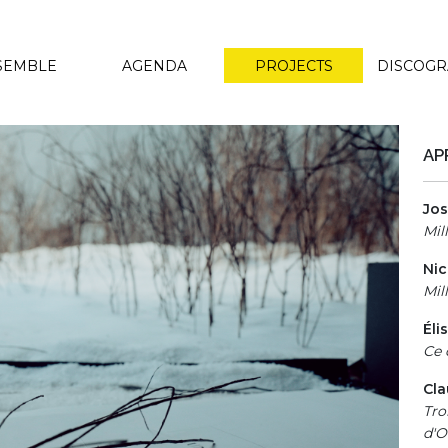
SEMBLE
AGENDA
PROJECTS
DISCOG
AP
Jos
Mil
Ni
Mil
Éli
Ce 
Cl
Tro
d'O