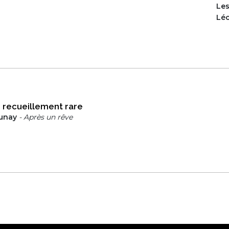
Le
Lé
 recueillement rare
aunay
- Après un rêve