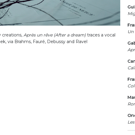
Gui
Mig
Fra
Un 
creations,
Après un rêve (After a dream)
traces a vocal
ek, via Brahms, Fauré, Debussy and Ravel
Gab
Apr
Cam
Cal
Fr
Col
Mau
Ron
On
Les