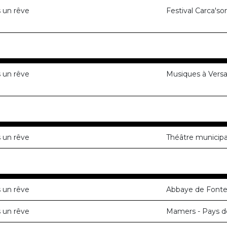
 un rêve
Festival Carca'so
 un rêve
Musiques à Versai
 un rêve
Théâtre municipal
 un rêve
Abbaye de Fontev
 un rêve
Mamers - Pays de