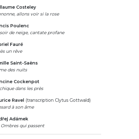
llaume Costeley
nonne, allons voir si la rose
ncis Poulenc
soir de neige, cantate profane
riel Fauré
ès un rêve
ille Saint-Saëns
me des nuits
ancine Cockenpot
chique dans les près
rice Ravel
(transcription Clytus Gottwald)
sard à son âme
dřej Adámek
 Ombres qui passent