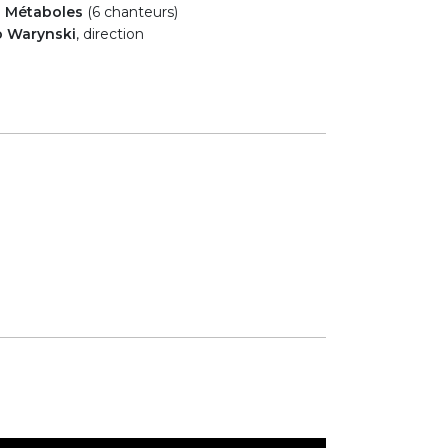
s Métaboles
(6 chanteurs)
o Warynski
, direction