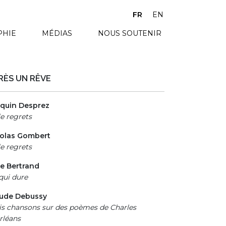
FR
EN
PHIE
MÉDIAS
NOUS SOUTENIR
RÈS UN RÊVE
quin Desprez
le regrets
colas Gombert
le regrets
se Bertrand
qui dure
aude Debussy
is chansons sur des poèmes de Charles
rléans