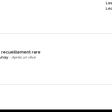
Le
Lé
 recueillement rare
aunay
- Après un rêve