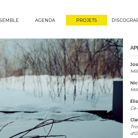
NSEMBLE
AGENDA
PROJETS
DISCOGRA
AP
Jos
Mil
Ni
Mil
Éli
Ce 
Cl
Tro
d'O