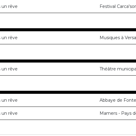
 un rêve
Festival Carca'so
 un rêve
Musiques à Versai
 un rêve
Théâtre municipal
 un rêve
Abbaye de Fontev
 un rêve
Mamers - Pays de