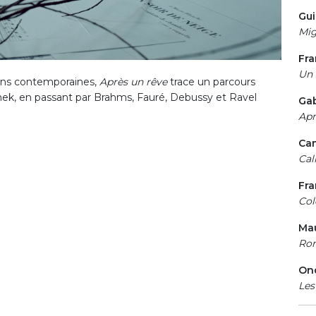
Gui
Mig
Fra
Un 
ions contemporaines,
Après un rêve
trace un parcours
mek, en passant par Brahms, Fauré, Debussy et Ravel
Gab
Apr
Cam
Cal
Fr
Col
Mau
Ron
On
Les