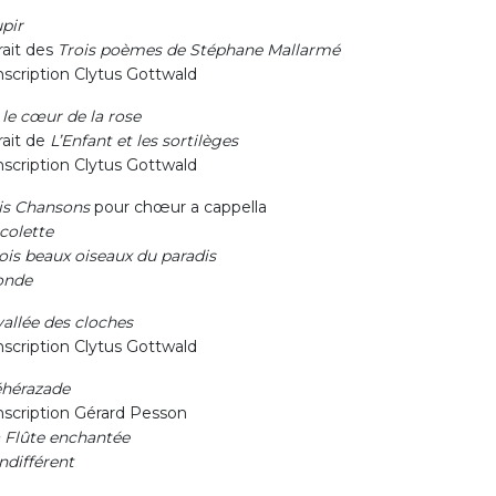
upir
rait des
Trois poèmes de Stéphane Mallarmé
nscription Clytus Gottwald
, le cœur de la rose
rait de
L’Enfant et les sortilèges
nscription Clytus Gottwald
is Chansons
pour chœur a cappella
icolette
rois beaux oiseaux du paradis
onde
vallée des cloches
nscription Clytus Gottwald
hérazade
nscription Gérard Pesson
a Flûte enchantée
indifférent