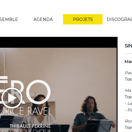
NSEMBLE
AGENDA
PROJETS
DISCOGRA
SI
Mau
Pav
Tra
Ma 
Tra
- L
- P
Ron
Tra