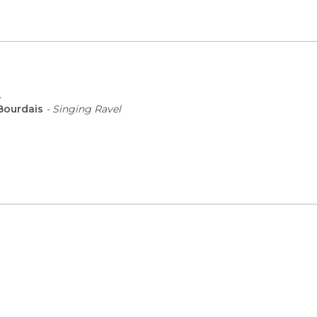
l
Bourdais
- Singing Ravel