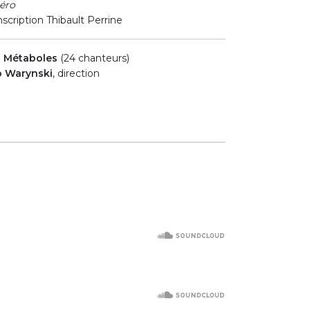
léro
nscription Thibault Perrine
s Métaboles
(24 chanteurs)
o Warynski
, direction