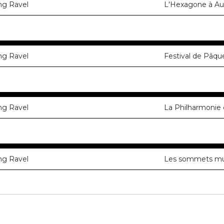
ng Ravel
L'Hexagone à Autu
ng Ravel
Festival de Pâqu
ng Ravel
La Philharmonie 
ng Ravel
Les sommets mus