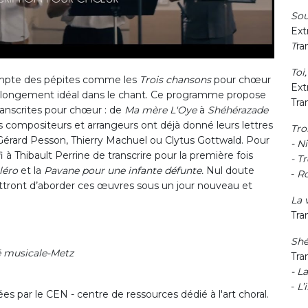
So
Ext
T
ra
Toi
compte des pépites comme les
Trois chansons
pour chœur
Ext
prolongement idéal dans le chant. Ce programme propose
Tra
ranscrites pour chœur : de
Ma mère L'Oye
à
Shéhérazade
s compositeurs et arrangeurs ont déjà donné leurs lettres
Tro
 : Gérard Pesson, Thierry Machuel ou Clytus Gottwald. Pour
- N
à Thibault Perrine de transcrire pour la première fois
- T
léro
et la
Pavane pour une infante défunte.
Nul doute
-
R
tront d’aborder ces œuvres sous un jour nouveau et
La 
Tra
Shé
té musicale-Metz
Tra
- L
-
L’
s par le CEN - centre de ressources dédié à l'art choral.