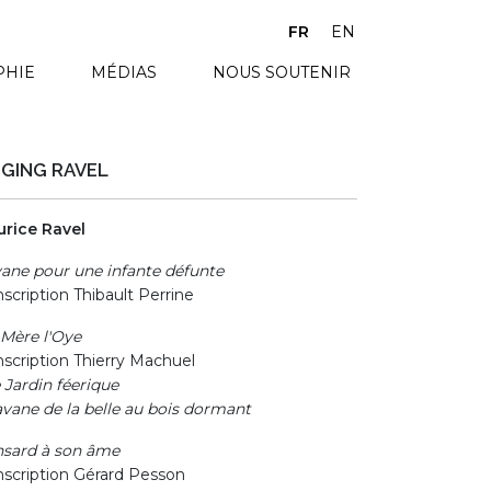
FR
EN
PHIE
MÉDIAS
NOUS SOUTENIR
NGING RAVEL
rice Ravel
ane pour une infante défunte
nscription Thibault Perrine
Mère l'Oye
nscription Thierry Machuel
e Jardin féerique
avane de la belle au bois dormant
sard à son âme
nscription Gérard Pesson