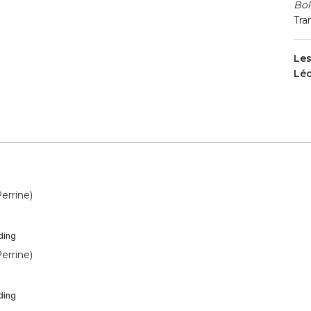
Bo
Tra
Le
Lé
errine)
errine)